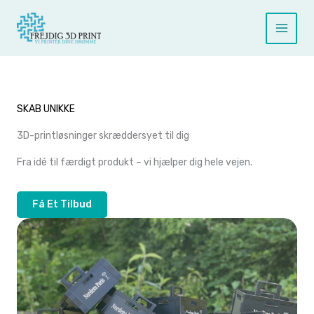
Gå
til
indholdet
SKAB UNIKKE
3D-printløsninger skræddersyet til dig
Fra idé til færdigt produkt – vi hjælper dig hele vejen.
Få Et Tilbud